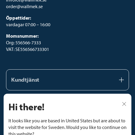
order@wallmek.se
Öppettider:
vardagar 07:00 – 16:00
Momsnummer:
Org: 556566-7333
VAT: SE556566733301
Kundtjänst
Kundtjänst
Hi there!
Vårt team
Följ oss
Kataloger
Facebook
It looks like you are based in United States but are about to
FAQ
visit the website for Sweden. Would you like to continue on
Instagram
Kontakta oss
this website?