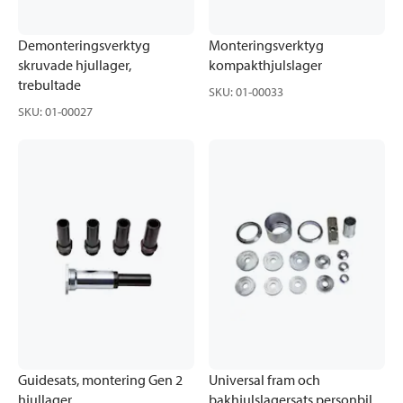
Demonteringsverktyg
Monteringsverktyg
skruvade hjullager,
kompakthjulslager
trebultade
SKU
:
01-00033
SKU
:
01-00027
Guidesats, montering Gen 2
Universal fram och
hjullager
bakhjulslagersats personbil