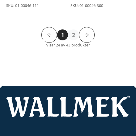
SKU
:
01-00046-111
SKU
:
01-00046-300
1
2
Visar 24 av 43
produkter