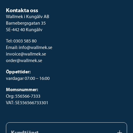
Kontakta oss
Wallmek i Kungälv AB
Barnebergsgatan 35
SE-442 40 Kungälv
Tel:
0303 585 80
Email:
info@wallmek.se
invoice@wallmek.se
order@wallmek.se
Öppettider:
vardagar 07:00 – 16:00
Momsnummer:
Org: 556566-7333
VAT: SE556566733301
Kundtjänst