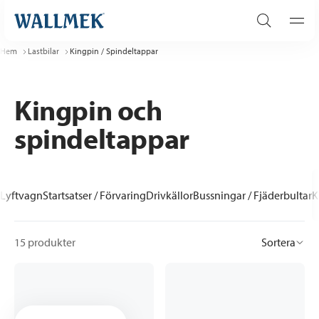
Hem
Lastbilar
Kingpin / Spindeltappar
Kingpin och
spindeltappar
Lyftvagn
Startsatser / Förvaring
Drivkällor
Bussningar / Fjäderbultar
K
15 produkter
Sortera