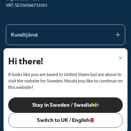
VAT: SE556566733301
Kundtjänst
Kundtjänst
Hi there!
Vårt team
Följ oss
Kataloger
Facebook
It looks like you are based in United States but are about to
FAQ
visit the website for Sweden. Would you like to continue on
Instagram
Kontakta oss
this website?
YouTube
TikTok
Stay in Sweden / Swedish
Switch to UK / English
© Wallmek 2026