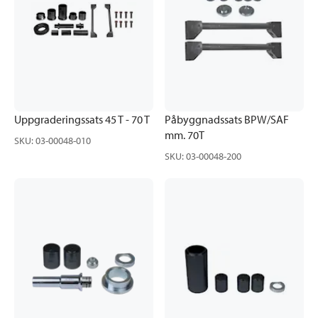
Uppgraderingssats 45 T - 70 T
Påbyggnadssats BPW/SAF
mm. 70T
SKU
:
03-00048-010
SKU
:
03-00048-200