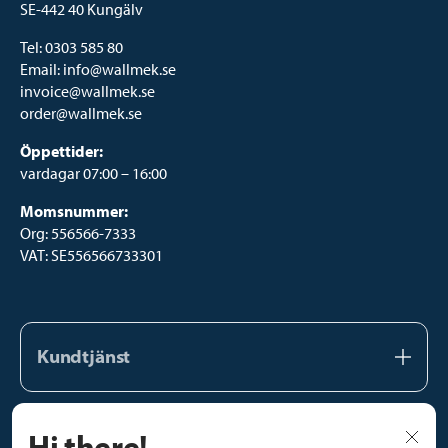
SE-442 40 Kungälv
Tel:
0303 585 80
Email:
info@wallmek.se
invoice@wallmek.se
order@wallmek.se
Öppettider:
vardagar 07:00 – 16:00
Momsnummer:
Org: 556566-7333
VAT: SE556566733301
Kundtjänst
Kundtjänst
Hi there!
Vårt team
Följ oss